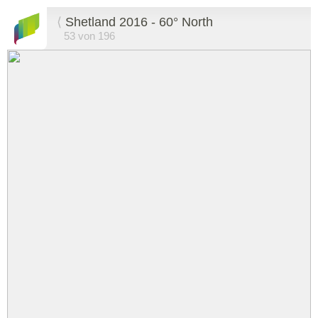
⟨
Shetland 2016 - 60° North
53 von 196