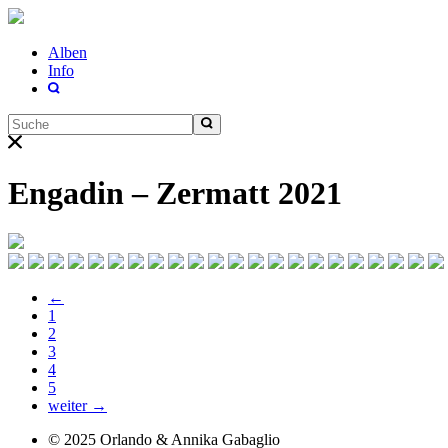
Alben
Info
Engadin – Zermatt 2021
←
1
2
3
4
5
weiter →
© 2025
Orlando & Annika
Gabaglio