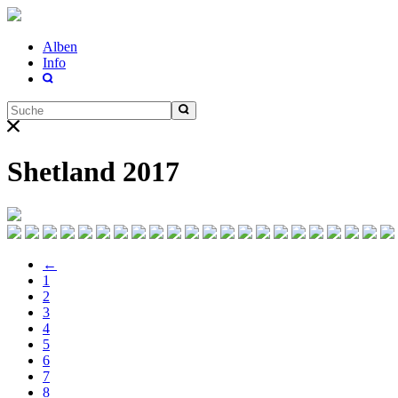
Alben
Info
Shetland 2017
←
1
2
3
4
5
6
7
8